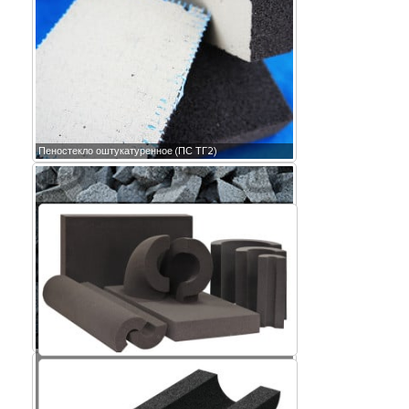
Пеностекло оштукатуренное (ПС ТГ2)
Крошка пеностекла