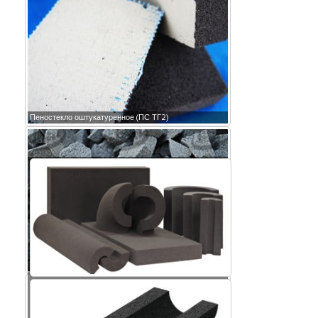
Пеностекло оштукатуренное (ПС ТГ2)
Крошка пеностекла