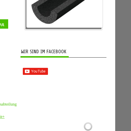
ед
WIR SIND IM FACEBOOK
sabteilung
le+