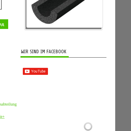
ед
WIR SIND IM FACEBOOK
sabteilung
le+