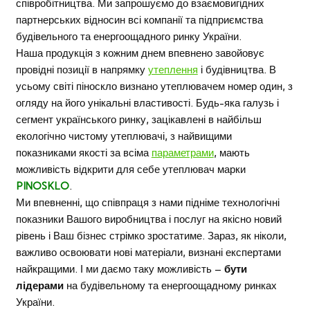
співробітництва. Ми запрошуємо до взаємовигідних
партнерських відносин всі компанії та підприємства
будівельного та енергоощадного ринку України.
Наша продукція з кожним днем впевнено завойовує
провідні позиції в напрямку
утеплення
і будівництва. В
усьому світі піноскло визнано утеплювачем номер один, з
огляду на його унікальні властивості. Будь-яка галузь і
сегмент українського ринку, зацікавлені в найбільш
екологічно чистому утеплювачі, з найвищими
показниками якості за всіма
параметрами
, мають
можливість відкрити для себе утеплювач марки
PINOSKLO
.
Ми впевненні, що співпраця з нами підніме технологічні
показники Вашого виробництва і послуг на якісно новий
рівень і Ваш бізнес стрімко зростатиме. Зараз, як ніколи,
важливо освоювати нові матеріали, визнані експертами
найкращими. І ми даємо таку можливість –
бути
лідерами
на будівельному та енергоощадному ринках
України.