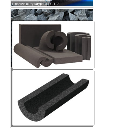
Піноскло оштукатурене ПС ТГ2
Крихта піноскла