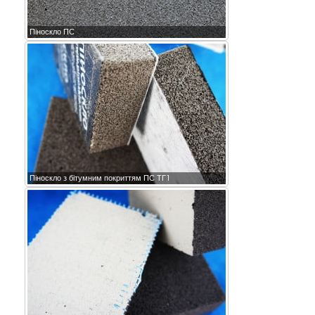
Піноскло ПС
Піноскло з бітумним покриттям ПС ТГ1