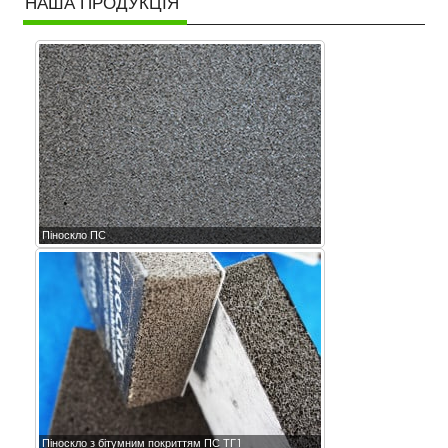
НАША ПРОДУКЦІЯ
Піноскло ПС
Піноскло з бітумним покриттям ПС ТГ1