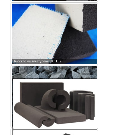
Піноскло оштукатурене ПС ТГ2
Крихта піноскла