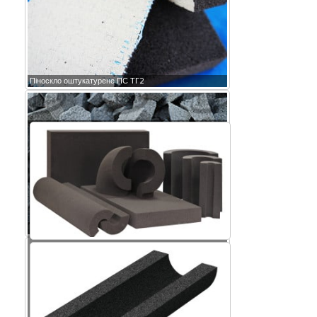
Піноскло оштукатурене ПС ТГ2
Крихта піноскла