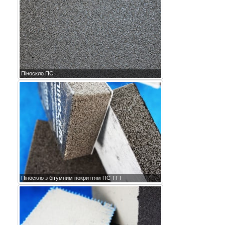
Піноскло ПС
Піноскло з бітумним покриттям ПС ТГ1