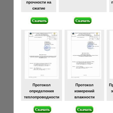
прочности на
сжатие
Скачать
Скачать
Протокол
Протокол
П
определения
измерений
теплопроводности
влажности
Скачать
Скачать