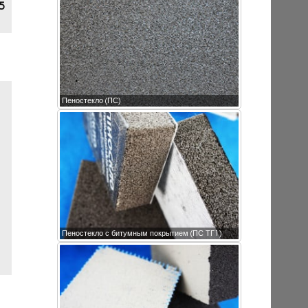
5
Пеностекло (ПС)
Пеностекло с битумным покрытием (ПС ТГ1)