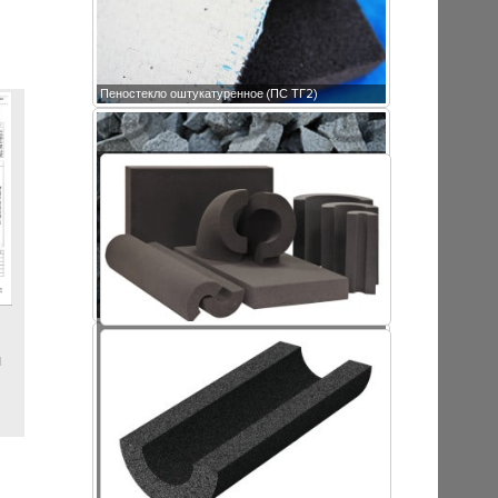
Пеностекло оштукатуренное (ПС ТГ2)
Крошка пеностекла
и