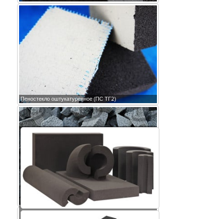
Пеностекло оштукатуренное (ПС ТГ2)
Крошка пеностекла